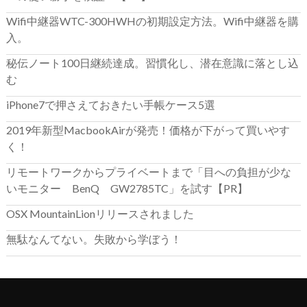
Wifi中継器WTC-300HWHの初期設定方法。Wifi中継器を購
入。
秘伝ノート100日継続達成。習慣化し、潜在意識に落とし込
む
iPhone7で押さえておきたい手帳ケース5選
2019年新型MacbookAirが発売！価格が下がって買いやす
く！
リモートワークからプライベートまで「目への負担が少な
いモニター BenQ GW2785TC」を試す【PR】
OSX MountainLionリリースされました
無駄なんてない。失敗から学ぼう！