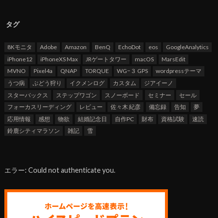
タグ
8Kモニタ
Adobe
Amazon
BenQ
EchoDot
eos
GoogleAnalytics
iPhone12
iPhoneXS Max
JRゲートタワー
macOS
MarsEdit
MVNO
Pixel4a
QNAP
TORQUE
WG−３ GPS
wordpressテーマ
うつ病
ぶどう狩り
イクメンログ
カスタム
ジアイーノ
スターバックス
ステップワゴン
スノーボード
セミナー
セール
フォーカスリーディング
レビュー
佐々木 紀彦
備忘録
告知
夢
応用情報
感想
物欲
結婚記念日
自作PC
財布
資格試験
速読
鈴鹿シティマラソン
雑記
雪
エラー: Could not authenticate you.