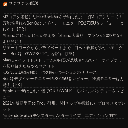
ワクワクラボDX
M2コアを搭載したMacBookAirを予約したよ！初Mコアシリーズ！
万能感溢れるBenQの デザイナーモニターPD2705Uをレビューしま
した！【PR】
Ahamoにじゃんじゃん使える「ahamo大盛り」プランが2022年6月
より開始！
リモートワークからプライベートまで「目への負担が少ないモニタ
ー BenQ GW2785TC」を試す【PR】
Macにマイフォトストリームの内容が反映されない？！ライブラリ
を切り替えたらやるべきコト
iOS 15.2.1配信開始 バグ修正バージョンのリリース
BenQ デザイナーモニターPD2725Uをレビュー。綺麗モニターは万
能！【PR】
Appleユーザはこれ１個でOK！iWALK モバイルバッテリーをレビ
ュー
2021年版新型iPad Proが登場。M1チップを搭載したプロ向けタブレ
ット
NintendoSwitch モンスターハンターライズ エディション開封