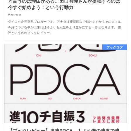
と言うのは理由がある。田口智隆さんが提唱するのは
今すぐ始めよう！という行動力
2017.02.09
ダイコク＠三重県ブロガーです。 アナタは即断即決で動けますか？そのスキル
を身につける事が出来れば今よりも人生をより豊かにする一歩となります。 書
評という名のブックレビュー。
ブックログ
【ブックレビュー】鬼速PDCA 人より倍の速度で成