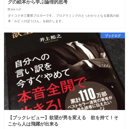
グの絵本から学ぶ論理的思考
2016.11.27
ダイコク＠三重県ブロガーです。 プログラミングのとっかかりとなる最高の絵
本「ルビィのぼうけん」を紹介します。
ブックログ
【ブックレビュー】欲望が男を変える 欲を持て！そ
こから人は飛躍が出来る