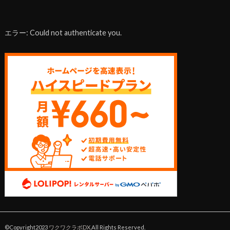
エラー: Could not authenticate you.
©Copyright2023
ワクワクラボDX
.All Rights Reserved.