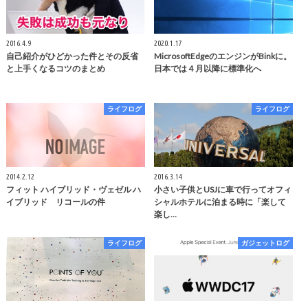
2016.4.9
2020.1.17
自己紹介がひどかった件とその反省
MicrosoftEdgeのエンジンがBinkに。
と上手くなるコツのまとめ
日本では４月以降に標準化へ
ライフログ
ライフログ
2014.2.12
2016.3.14
フィット ハイブリッド・ヴェゼル ハ
小さい子供とUSJに車で行ってオフィ
イブリッド リコールの件
シャルホテルに泊まる時に「楽して
楽し…
ライフログ
ガジェットログ