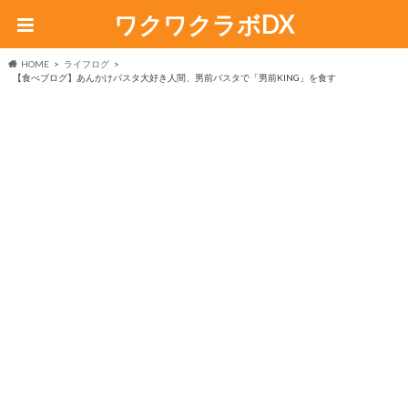
ワクワクラボDX
HOME
ライフログ
【食べブログ】あんかけパスタ大好き人間、男前パスタで「男前KING」を食す