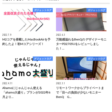
ガジェットログ
ガジェットログ
2022.7.9
2022.6.3
M2コアを搭載したMacBookAirを予
万能感溢れるBenQの デザイナーモニ
約したよ！初Mコアシリーズ！
ターPD2705Uをレビューしまし
た！…
ガジェットログ
ガジェットログ
2022.4.11
2022.3.1
Ahamoにじゃんじゃん使える
リモートワークからプライベートま
「ahamo大盛り」プランが2022年6
で「目への負担が少ないモニター
月より…
BenQ G…