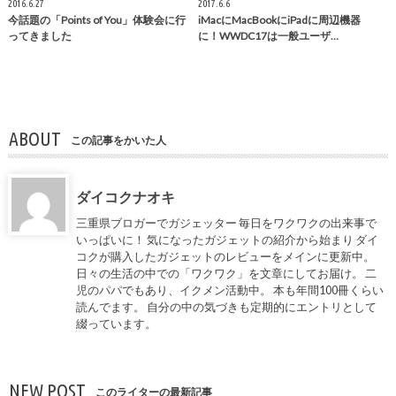
2016.6.27
2017.6.6
今話題の「Points of You」体験会に行
iMacにMacBookにiPadに周辺機器
ってきました
に！WWDC17は一般ユーザ…
ABOUT
この記事をかいた人
ダイコクナオキ
三重県ブロガーでガジェッター 毎日をワクワクの出来事で
いっぱいに！ 気になったガジェットの紹介から始まり ダイ
コクが購入したガジェットのレビューをメインに更新中。
日々の生活の中での「ワクワク」を文章にしてお届け。 二
児のパパでもあり、イクメン活動中。 本も年間100冊くらい
読んでます。 自分の中の気づきも定期的にエントリとして
綴っています。
NEW POST
このライターの最新記事