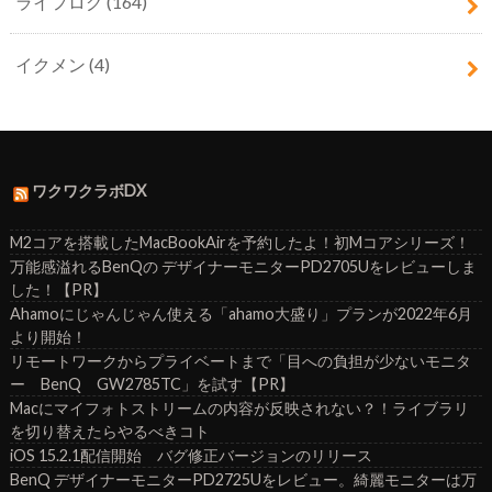
ライフログ
(164)
イクメン
(4)
ワクワクラボDX
M2コアを搭載したMacBookAirを予約したよ！初Mコアシリーズ！
万能感溢れるBenQの デザイナーモニターPD2705Uをレビューしま
した！【PR】
Ahamoにじゃんじゃん使える「ahamo大盛り」プランが2022年6月
より開始！
リモートワークからプライベートまで「目への負担が少ないモニタ
ー BenQ GW2785TC」を試す【PR】
Macにマイフォトストリームの内容が反映されない？！ライブラリ
を切り替えたらやるべきコト
iOS 15.2.1配信開始 バグ修正バージョンのリリース
BenQ デザイナーモニターPD2725Uをレビュー。綺麗モニターは万