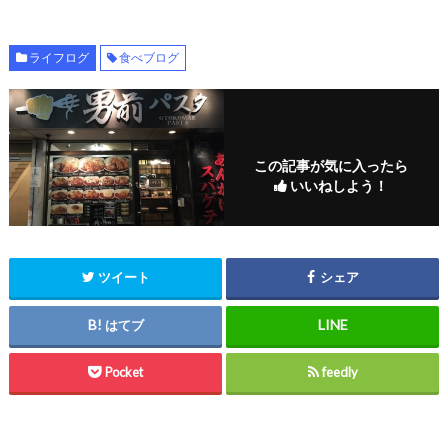
ライフログ
食べブログ
この記事が気に入ったら
いいねしよう！
ツイート
シェア
はてブ
Pocket
feedly