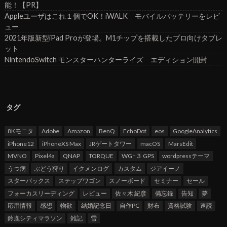
能！【PR】
Appleユーザはこれ１個でOK！iWALK モバイルバッテリーをレビ
ュー
2021年版新型iPad Proが登場。M1チップを搭載したプロ向けタブレ
ット
NintendoSwitch モンスターハンターライズ エディション開封
タグ
8Kモニタ
Adobe
Amazon
BenQ
EchoDot
eos
GoogleAnalytics
iPhone12
iPhoneXS Max
JRゲートタワー
macOS
MarsEdit
MVNO
Pixel4a
QNAP
TORQUE
WG−３ GPS
wordpressテーマ
うつ病
ぶどう狩り
イクメンログ
カスタム
ジアイーノ
スターバックス
ステップワゴン
スノーボード
セミナー
セール
フォーカスリーディング
レビュー
佐々木 紀彦
備忘録
告知
夢
応用情報
感想
物欲
結婚記念日
自作PC
財布
資格試験
速読
鈴鹿シティマラソン
雑記
雪