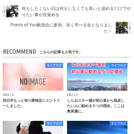
何もしたくない日は何もしなくても良いと認めるだけでや
りたい事が目覚める
Points of You勉強会に参加。深く学べる会となりまし
た！
RECOMMEND
こちらの記事も人気です。
ライフログ
ライフログ
2014.1.6
2017.2.5
四日市もっと知り隊検定にエントリ
しらおスキー場が初心者から脱皮し
ーしました。
たい人に勧める５つの理由。ここは
奥美濃に…
ライフログ
ライフログ