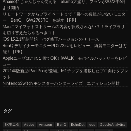
Ahamoにじゃんじゃん使える「ahamo大盛り」プランが2022年6月
より開始！
リモートワークからプライベートまで「目への負担が少ないモニタ
ー BenQ GW2785TC」を試す【PR】
Macにマイフォトストリームの内容が反映されない？！ライブラリ
を切り替えたらやるべきコト
iOS 15.2.1配信開始 バグ修正バージョンのリリース
BenQ デザイナーモニターPD2725Uをレビュー。綺麗モニターは万
能！【PR】
Appleユーザはこれ１個でOK！iWALK モバイルバッテリーをレビ
ュー
2021年版新型iPad Proが登場。M1チップを搭載したプロ向けタブレ
ット
NintendoSwitch モンスターハンターライズ エディション開封
タグ
8Kモニタ
Adobe
Amazon
BenQ
EchoDot
eos
GoogleAnalytics