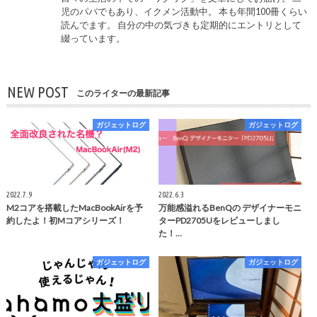
児のパパでもあり、イクメン活動中。 本も年間100冊くらい
読んでます。 自分の中の気づきも定期的にエントリとして
綴っています。
NEW POST
このライターの最新記事
ガジェットログ
ガジェットログ
2022.7.9
2022.6.3
M2コアを搭載したMacBookAirを予
万能感溢れるBenQの デザイナーモニ
約したよ！初Mコアシリーズ！
ターPD2705Uをレビューしまし
た！…
ガジェットログ
ガジェットログ