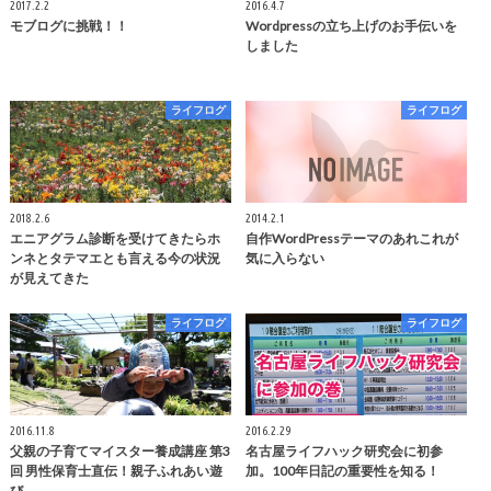
2017.2.2
2016.4.7
モブログに挑戦！！
Wordpressの立ち上げのお手伝いを
しました
ライフログ
ライフログ
2018.2.6
2014.2.1
エニアグラム診断を受けてきたらホ
自作WordPressテーマのあれこれが
ンネとタテマエとも言える今の状況
気に入らない
が見えてきた
ライフログ
ライフログ
2016.11.8
2016.2.29
父親の子育てマイスター養成講座 第3
名古屋ライフハック研究会に初参
回 男性保育士直伝！親子ふれあい遊
加。100年日記の重要性を知る！
び