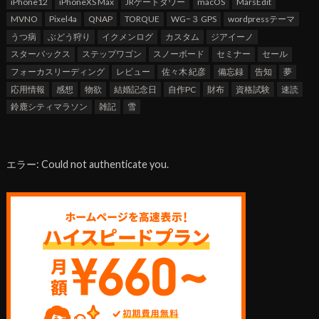
iPhone12
iPhoneXS Max
JRゲートタワー
macOS
MarsEdit
MVNO
Pixel4a
QNAP
TORQUE
WG−３ GPS
wordpressテーマ
うつ病
ぶどう狩り
イクメンログ
カスタム
ジアイーノ
スターバックス
ステップワゴン
スノーボード
セミナー
セール
フォーカスリーディング
レビュー
佐々木 紀彦
備忘録
告知
夢
応用情報
感想
物欲
結婚記念日
自作PC
財布
資格試験
速読
鈴鹿シティマラソン
雑記
雪
エラー: Could not authenticate you.