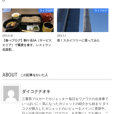
ライフログ
ライフログ
2016.4.18
2016.3.5
【食べブログ】駒ケ岳SA（サービス
初！スカイツリーに登ってみた
エリア）で蕎麦を食す。レストラン
岳楽彩…
ABOUT
この記事をかいた人
ダイコクナオキ
三重県ブロガーでガジェッター 毎日をワクワクの出来事で
いっぱいに！ 気になったガジェットの紹介から始まり ダイ
コクが購入したガジェットのレビューをメインに更新中。
日々の生活の中での「ワクワク」を文章にしてお届け。 二