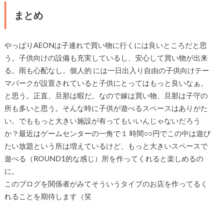
まとめ
やっぱりAEONは子連れで買い物に行くには良いところだと思
う。子供向けの設備も充実しているし、安心して買い物が出来
る。雨も心配なし。個人的 には一日出入り自由の子供向けテー
マパークが設置されていると子供にとってはもっと良いなぁ。
と思う。正直、旦那は暇だ。なので嫁は買い物、旦那は子守の
所も多いと思う。そんな時に子供が遊べるスペースはありがた
い。でももっと大きい施設が有ってもいいんじゃないだろう
か？最近はゲームセンターの一角で１ 時間○○円でこの中は遊び
たい放題という所は増えているけど、もっと大きいスペースで
遊べる（ROUND1的な感じ）所を作ってくれると楽しめるの
に。
このブログを関係者がみてそういうタイプのお店を作ってるく
れることを期待します（笑