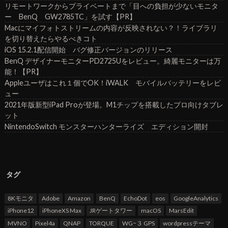
リモートワークからプライベートまで「目への負担が少ないモニタ
ー BenQ GW2785TC」を試す【PR】
Macにマイフォトストリームの内容が反映されない？！ライブラリ
を切り替えたらやるべきコト
iOS 15.2.1配信開始 バグ修正バージョンのリリース
BenQ デザイナーモニターPD2725Uをレビュー。綺麗モニターは万
能！【PR】
Appleユーザはこれ１個でOK！iWALK モバイルバッテリーをレビ
ュー
2021年版新型iPad Proが登場。M1チップを搭載したプロ向けタブレ
ット
NintendoSwitch モンスターハンターライズ エディション開封
タグ
8Kモニタ
Adobe
Amazon
BenQ
EchoDot
eos
GoogleAnalytics
iPhone12
iPhoneXS Max
JRゲートタワー
macOS
MarsEdit
MVNO
Pixel4a
QNAP
TORQUE
WG−３ GPS
wordpressテーマ