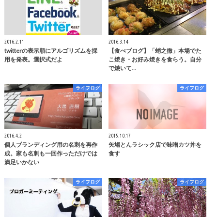
2016.2.11
2016.3.14
twitterの表示順にアルゴリズムを採
【食べブログ】「蛸之徹」本場でた
用を発表。選択式だよ
こ焼き・お好み焼きを食らう。自分
で焼いて…
ライフログ
ライフログ
2016.4.2
2015.10.17
個人ブランディング用の名刺を再作
矢場とんラシック店で味噌カツ丼を
成。家も名刺も一回作っただけでは
食す
満足いかない
ライフログ
ライフログ