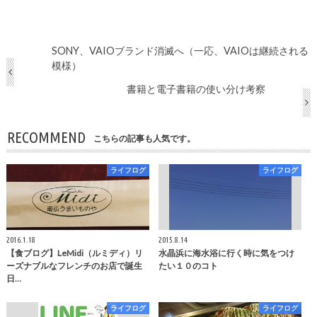
SONY、VAIOブランド消滅へ（一応、VAIOは継続される
模様）
書籍と電子書籍の使い分け考察
RECOMMEND
こちらの記事も人気です。
ライフログ
ライフログ
2016.1.18
2015.8.14
【食ブログ】LeMidi（ルミディ）リ
水晶浜に海水浴に行く時に気をつけ
ーズナブルなフレンチのお店で誕生
たい１０のコト
日…
ライフログ
ライフログ