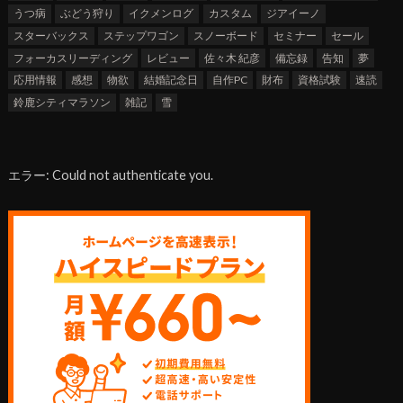
うつ病
ぶどう狩り
イクメンログ
カスタム
ジアイーノ
スターバックス
ステップワゴン
スノーボード
セミナー
セール
フォーカスリーディング
レビュー
佐々木 紀彦
備忘録
告知
夢
応用情報
感想
物欲
結婚記念日
自作PC
財布
資格試験
速読
鈴鹿シティマラソン
雑記
雪
エラー: Could not authenticate you.