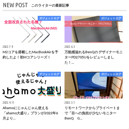
NEW POST
このライターの最新記事
ガジェットログ
ガジェットログ
2022.7.9
2022.6.3
M2コアを搭載したMacBookAirを予
万能感溢れるBenQの デザイナーモニ
約したよ！初Mコアシリーズ！
ターPD2705Uをレビューしまし
た！…
ガジェットログ
ガジェットログ
2022.4.11
2022.3.1
Ahamoにじゃんじゃん使える
リモートワークからプライベートま
「ahamo大盛り」プランが2022年6
で「目への負担が少ないモニター
月より…
BenQ G…