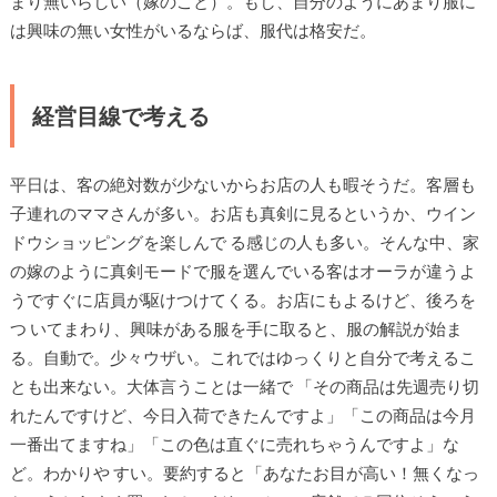
まり無いらしい（嫁のこと）。もし、自分のようにあまり服に
は興味の無い女性がいるならば、服代は格安だ。
経営目線で考える
平日は、客の絶対数が少ないからお店の人も暇そうだ。客層も
子連れのママさんが多い。お店も真剣に見るというか、ウイン
ドウショッピングを楽しんで る感じの人も多い。そんな中、家
の嫁のように真剣モードで服を選んでいる客はオーラが違うよ
うですぐに店員が駆けつけてくる。お店にもよるけど、後ろを
つ いてまわり、興味がある服を手に取ると、服の解説が始ま
る。自動で。少々ウザい。これではゆっくりと自分で考えるこ
とも出来ない。大体言うことは一緒で 「その商品は先週売り切
れたんですけど、今日入荷できたんですよ」「この商品は今月
一番出てますね」「この色は直ぐに売れちゃうんですよ」な
ど。わかりや すい。要約すると「あなたお目が高い！無くなっ