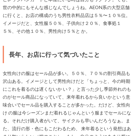
世の中的にもそんな感じなんでしょうね。AEON系の大型店舗
に行くと、お店の構成のうち男性衣料品店は５％〜１０％位。
イメージだと、女性服５０％、子供向け２０％、食事処１
５％、その他１０％、男性向け５％と か。
長年、お店に行って気づいたこと
女性向けの服はセール品が多い。５０％、７０％の割引商品も
沢山ある。イメージとして男性向けだと「ちょっと、今の時期
にこれを着るのは遅くないか い？」と言った少し季節外れのも
のがセール商品になっていて、来年着れるから良いかという意
味合いでセール品を購入することが多かった。だけど、女性向
け の服は今シーズンまだ着れるじゃんという服までセールにな
る。それだけ購入者がいて、サイクルも早いんだろうなぁ。ま
た、流行の形・色にもこだわるため、 来年着るという発想はあ