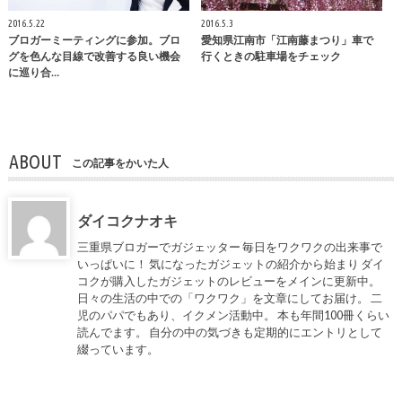
2016.5.22
2016.5.3
ブロガーミーティングに参加。ブロ
愛知県江南市「江南藤まつり」車で
グを色んな目線で改善する良い機会
行くときの駐車場をチェック
に巡り合…
ABOUT
この記事をかいた人
ダイコクナオキ
三重県ブロガーでガジェッター 毎日をワクワクの出来事で
いっぱいに！ 気になったガジェットの紹介から始まり ダイ
コクが購入したガジェットのレビューをメインに更新中。
日々の生活の中での「ワクワク」を文章にしてお届け。 二
児のパパでもあり、イクメン活動中。 本も年間100冊くらい
読んでます。 自分の中の気づきも定期的にエントリとして
綴っています。