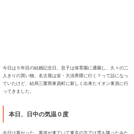
今日は５年目の結婚記念日。息子は保育園に通園し、久々の二
人きりの買い物。名古屋は栄・大須界隈に行く？って話になっ
ていたけど、結局三重県東員町に新しく出来たイオン東員に行
ってきました。
本日、日中の気温０度
今日は寒かった。寒波が来ていて東京の方では雪も降ったみた