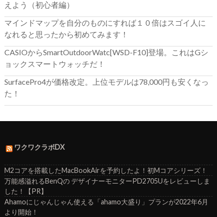
えよう（初心者編）
マインドマップを自分のものにすれば１０倍はスゴイ人に
なれると思ったから初めてみます！
CASIOからSmartOutdoorWatc[WSD-F10]登場。これはGシ
ョックスマートウォッチだ！
SurfacePro4が価格改定。上位モデルは78,000円も安くなっ
た！
ワクワクラボDX
M2コアを搭載したMacBookAirを予約したよ！初Mコアシリーズ！
万能感溢れるBenQの デザイナーモニターPD2705Uをレビューしま
した！【PR】
Ahamoにじゃんじゃん使える「ahamo大盛り」プランが2022年6月
より開始！