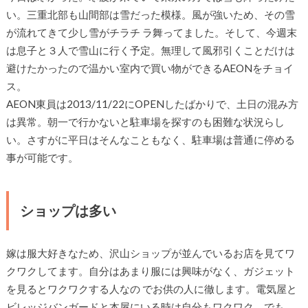
い。三重北部も山間部は雪だった模様。風が強いため、その雪
が流れてきて少し雪がチラチ ラ舞ってました。そして、今週末
は息子と３人で雪山に行く予定。無理して風邪引くことだけは
避けたかったので温かい室内で買い物ができるAEONをチョイ
ス。
AEON東員は2013/11/22にOPENしたばかりで、土日の混み方
は異常。朝一で行かないと駐車場を探すのも困難な状況らし
い。さすがに平日はそんなこともなく、駐車場は普通に停める
事が可能です。
ショップは多い
嫁は服大好きなため、沢山ショップが並んでいるお店を見てワ
クワクしてます。自分はあまり服には興味がなく、ガジェット
を見るとワクワクする人なの でお供の人に徹します。電気屋と
ビレッジバンガードと本屋にいる時は自分もワクワク。でも、