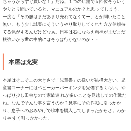
ちゃうからすぐ買いな！」だね。１つの店舗で５回位そういう
やりとり聞いていると、マニュアルのか？と思っ てしまう。
一度も「その服はまだあまり売れてなくてー」とか聞いたこと
無い。もう少し誠実にそういうやり取りしてくれた方が信頼持
てる気がするんだけどなぁ。日本は右にならえ精神がまだまだ
根強いから世の中的にはそうは行かないのか・・
本屋は充実
本屋はそこそこの大きさで「児童書」の扱いが結構大きい。児
童書コーナーにはベビーカーパーキングを完備するくらい。や
っぱり少し田舎なので家族連 れが多いことを見越しての作戦だ
ね。なんでそんな事を言うのか？見事にその作戦に引っかか
り、息子へのおみやげで絵本を購入してしまったからさ。わか
りや すく引っかかった。