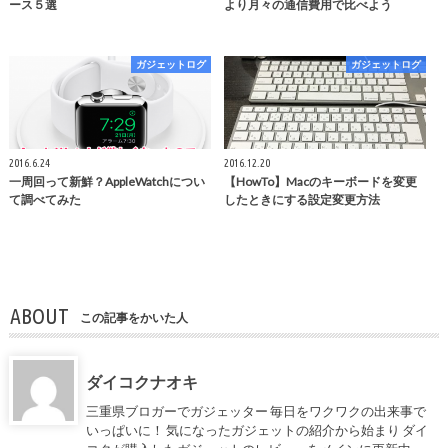
ース５選
より月々の通信費用で比べよう
ガジェットログ
ガジェットログ
2016.6.24
2016.12.20
一周回って新鮮？AppleWatchについ
【HowTo】Macのキーボードを変更
て調べてみた
したときにする設定変更方法
ABOUT
この記事をかいた人
ダイコクナオキ
三重県ブロガーでガジェッター 毎日をワクワクの出来事で
いっぱいに！ 気になったガジェットの紹介から始まり ダイ