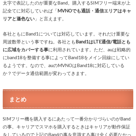
太字で表記したのが重要なBand。購入するSIMフリー端末が上
記全てに対応していれば「
MVNOでも通話・通信エリアはキャ
リアと遜色ない
」と言えます。
各社ともにBand1については対応しています。それだけ重要な
周波数帯という事ですね。各社とも
Band1はLTE通信/電話とも
に広域をカバーする事
に利用されています。ただ、auは戦略的
にband18を整備する事によってBand18をメイン回線にしてい
るようです。なので、auのMVNOはBand18に対応している
か？でデータ通信範囲が変わってきます。
まとめ
SIMフリー機を購入するにあたって一番分かりづらいのがBand
の事。キャリアでスマホを購入するときはキャリアが動作保証
をしているので上記のBandの事を意識する事は全く必要なかっ