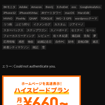
8Kモニタ
Adobe
Amazon
BenQ
EchoDot
eos
GoogleAnalytics
iPhone12
iPhoneXS Max
JRゲートタワー
macOS
MarsEdit
MVNO
Pixel4a
QNAP
TORQUE
WG−３ GPS
wordpressテーマ
うつ病
ぶどう狩り
イクメンログ
カスタム
ジアイーノ
スターバックス
ステップワゴン
スノーボード
セミナー
セール
フォーカスリーディング
レビュー
佐々木 紀彦
備忘録
告知
夢
応用情報
感想
物欲
結婚記念日
自作PC
財布
資格試験
速読
鈴鹿シティマラソン
雑記
雪
エラー: Could not authenticate you.