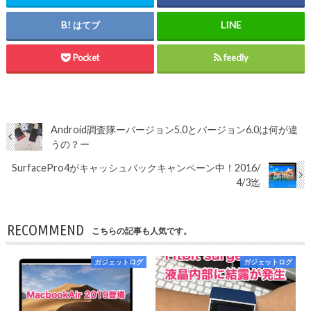
はてブ
Pocket
feedly
Android調査隊ーバージョン5.0とバージョン6.0は何が違
うの？ー
SurfacePro4がキャッシュバックキャンペーン中！2016/
4/3迄
RECOMMEND
こちらの記事も人気です。
ガジェットログ
ガジェットログ