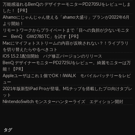
万能感溢れるBenQの デザイナーモニターPD2705Uをレビューしま
した！【PR】
Ahamoにじゃんじゃん使える「ahamo大盛り」プランが2022年6月
より開始！
リモートワークからプライベートまで「目への負担が少ないモニタ
ー BenQ GW2785TC」を試す【PR】
Macにマイフォトストリームの内容が反映されない？！ライブラリ
を切り替えたらやるべきコト
iOS 15.2.1配信開始 バグ修正バージョンのリリース
BenQ デザイナーモニターPD2725Uをレビュー。綺麗モニターは万
能！【PR】
Appleユーザはこれ１個でOK！iWALK モバイルバッテリーをレビ
ュー
2021年版新型iPad Proが登場。M1チップを搭載したプロ向けタブレ
ット
NintendoSwitch モンスターハンターライズ エディション開封
タグ