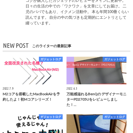
コクが購入したガジェットのレビューをメインに更新中。
日々の生活の中での「ワクワク」を文章にしてお届け。 二
児のパパでもあり、イクメン活動中。 本も年間100冊くらい
読んでます。 自分の中の気づきも定期的にエントリとして
綴っています。
NEW POST
このライターの最新記事
ガジェットログ
ガジェットログ
2022.7.9
2022.6.3
M2コアを搭載したMacBookAirを予
万能感溢れるBenQの デザイナーモニ
約したよ！初Mコアシリーズ！
ターPD2705Uをレビューしまし
た！…
ガジェットログ
ガジェットログ