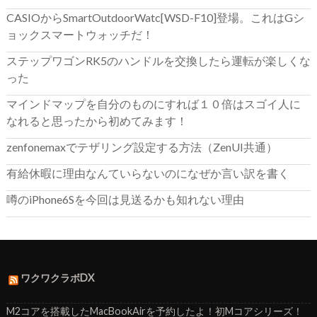
CASIOからSmartOutdoorWatc[WSD-F10]登場。これはGシ
ョックスマートウォッチだ！
ステップワゴンRK5のハンドルを交換したら運転が楽しくな
った
マインドマップを自分のものにすれば１０倍はスゴイ人に
なれると思ったから初めてみます！
zenfonemaxでテザリング設定する方法（ZenUI共通）
有給休暇に理由なんていらないのになぜか言い訳を書く
噂のiPhone6Sを今回は見送るかも知れない理由
ワクワクラボDX
M2コアを搭載したMacBookAirを予約したよ！初Mコアシリーズ！