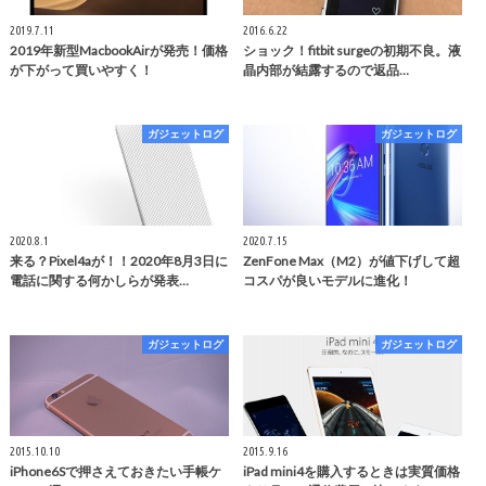
2019.7.11
2016.6.22
2019年新型MacbookAirが発売！価格
ショック！fitbit surgeの初期不良。液
が下がって買いやすく！
晶内部が結露するので返品…
ガジェットログ
ガジェットログ
2020.8.1
2020.7.15
来る？Pixel4aが！！2020年8月3日に
ZenFone Max（M2）が値下げして超
電話に関する何かしらが発表…
コスパが良いモデルに進化！
ガジェットログ
ガジェットログ
2015.10.10
2015.9.16
iPhone6Sで押さえておきたい手帳ケ
iPad mini4を購入するときは実質価格