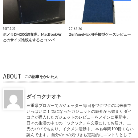
2017.2.22
2016.3.26
ポメラDM200調査隊。MacBookAir
ZenfoneMax用手帳型ケースレビュー
とのサイズ比較をするとコンパ…
ABOUT
この記事をかいた人
ダイコクナオキ
三重県ブロガーでガジェッター 毎日をワクワクの出来事で
いっぱいに！ 気になったガジェットの紹介から始まり ダイ
コクが購入したガジェットのレビューをメインに更新中。
日々の生活の中での「ワクワク」を文章にしてお届け。 二
児のパパでもあり、イクメン活動中。 本も年間100冊くらい
読んでます。 自分の中の気づきも定期的にエントリとして