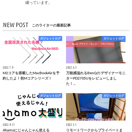
綴っています。
NEW POST
このライターの最新記事
ガジェットログ
ガジェットログ
2022.7.9
2022.6.3
M2コアを搭載したMacBookAirを予
万能感溢れるBenQの デザイナーモニ
約したよ！初Mコアシリーズ！
ターPD2705Uをレビューしまし
た！…
ガジェットログ
ガジェットログ
2022.4.11
2022.3.1
Ahamoにじゃんじゃん使える
リモートワークからプライベートま