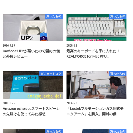
買ったもの
買ったもの
2016.3.29
2020.6.8
Jawbone UP2が届いたので開封の儀
最高のキーボードを手に入れた！
と外観レビュー
REALFORCE for Mac PFU…
ガジェットログ
買ったもの
2018.1.26
2016.6.2
Amazon echo dot スマートスピーカ
「Loctekフルモーションガス圧式モ
の先駆けを使ってみた感想
ニタアーム」を購入。開封の儀
買ったもの
買ったもの