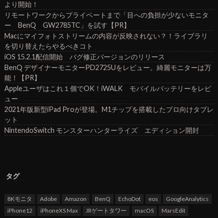
より開始！
リモートワークからプライベートまで「目への負担が少ないモニタ
ー BenQ GW2785TC」を試す【PR】
Macにマイフォトストリームの内容が反映されない？！ライブラリ
を切り替えたらやるべきコト
iOS 15.2.1配信開始 バグ修正バージョンのリリース
BenQ デザイナーモニターPD2725Uをレビュー。綺麗モニターは万
能！【PR】
Appleユーザはこれ１個でOK！iWALK モバイルバッテリーをレビ
ュー
2021年版新型iPad Proが登場。M1チップを搭載したプロ向けタブレ
ット
NintendoSwitch モンスターハンターライズ エディション開封
タグ
8Kモニタ
Adobe
Amazon
BenQ
EchoDot
eos
GoogleAnalytics
iPhone12
iPhoneXS Max
JRゲートタワー
macOS
MarsEdit