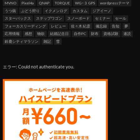
MVNO
Pixel4a
QNAP
TORQUE
WG−３ GPS
wordpressテーマ
うつ病
ぶどう狩り
イクメンログ
カスタム
ジアイーノ
スターバックス
ステップワゴン
スノーボード
セミナー
セール
フォーカスリーディング
レビュー
佐々木 紀彦
備忘録
告知
夢
応用情報
感想
物欲
結婚記念日
自作PC
財布
資格試験
速読
鈴鹿シティマラソン
雑記
雪
エラー: Could not authenticate you.