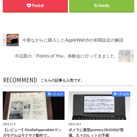
Pocket
feedly
今更ながらに購入したAppleWatchの初期設定の解説
今話題の「Points of You」体験会に行ってきました
RECOMMEND
こちらの記事も人気です。
買ったもの
買ったもの
2016.12.9
2016.10.5
【レビュー】KindlePaperwhiteマン
ポメラに新型pomera DM200が登
ガモデルはサクサク動作で…
場。久々のヒットの予感