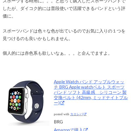
スポーツする時用に。。。と思って購入したスポーツバンドで
したが、ダイコク的には普段使いで活躍できるバンドという評
価に。
スポーツバンドは色々な色が出ているのでお気に入りの１つを
見つけるのも良いかもしれません。
個人的には赤色系も欲しいなぁ。。。と企んでますよ。
Apple Watch バンド アップルウォッ
チ BRG Apple watchベルト スポーツ
バンド ソフト 高級感 シリコーン 製
交換ベルト (42mm, ミッドナイトブル
ー)
posted with
カエレバ
BRG
Amazonで購入