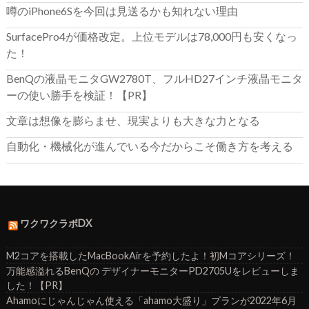
噂のiPhone6Sを今回は見送るかも知れない理由
SurfacePro4が価格改定。上位モデルは78,000円も安くなっ
た！
BenQの液晶モニタGW2780T、フルHD27インチ液晶モニタ
ーの使い勝手を検証！【PR】
文章は想像を膨らませ、現実よりも大きな力となる
自動化・機械化が進んでいる今だからこそ働き方を考える
ワクワクラボDX
M2コアを搭載したMacBookAirを予約したよ！初Mコアシリーズ！
万能感溢れるBenQの デザイナーモニターPD2705Uをレビューしま
した！【PR】
Ahamoにじゃんじゃん使える「ahamo大盛り」プランが2022年6月