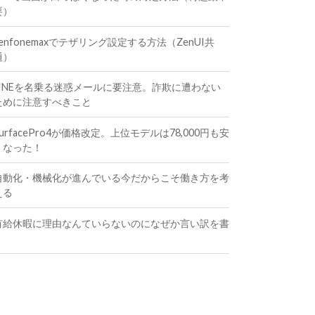
要）
zenfonemaxでテザリング設定する方法（ZenUI共
通）
LINEを名乗る迷惑メールに要注意。詐欺に遭わない
ために注意すべきこと
SurfacePro4が価格改定。上位モデルは78,000円も安
くなった！
自動化・機械化が進んでいる今だからこそ働き方を考
える
有給休暇に理由なんていらないのになぜか言い訳を書
く