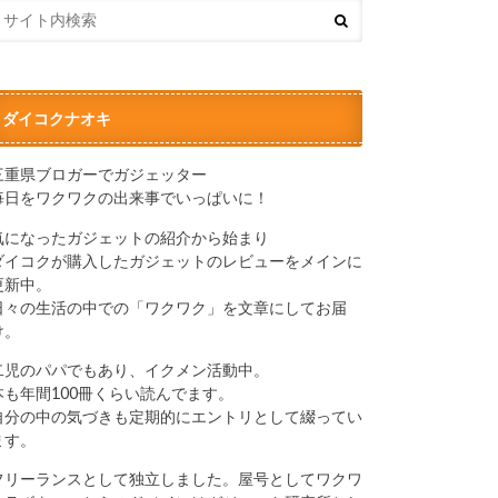
ダイコクナオキ
三重県ブロガーでガジェッター
毎日をワクワクの出来事でいっぱいに！
気になったガジェットの紹介から始まり
ダイコクが購入したガジェットのレビューをメインに
更新中。
日々の生活の中での「ワクワク」を文章にしてお届
け。
二児のパパでもあり、イクメン活動中。
本も年間100冊くらい読んでます。
自分の中の気づきも定期的にエントリとして綴ってい
ます。
フリーランスとして独立しました。屋号としてワクワ