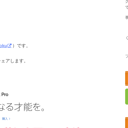
oku
）です。
シェアします。