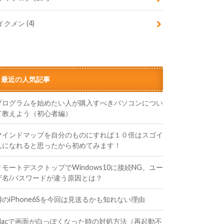
イクメン
(4)
最近の人気記事
プログラムを始めたい人が購入すべきパソコンについ
て教えよう（初心者編）
マインドマップを自分のものにすれば１０倍はスゴイ
人になれると思ったから初めてみます！
リモートデスクトップでWindows10に接続NG。ユー
ザ名/パスワードが違う原因とは？
噂のiPhone6Sを今回は見送るかも知れない理由
Macで画面が白っぽくなった時の対処方法（再起動不